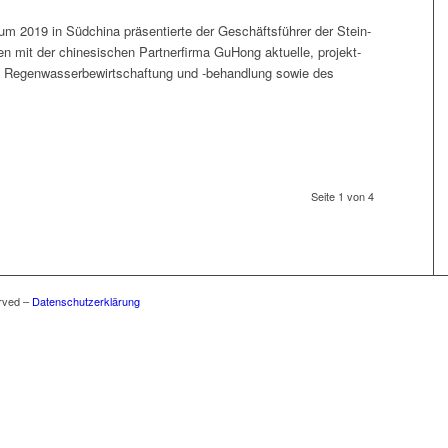
 2019 in Süd­chi­na präsen­tierte der Geschäfts­führer der Stein­
mit der chi­ne­sis­chen Partner­firma GuHong aktuelle, projekt­
 Regen­wasser­be­wirtschaftung und ‑behand­lung sowie des
Seite 1 von 4
rved –
Datenschutzerklärung