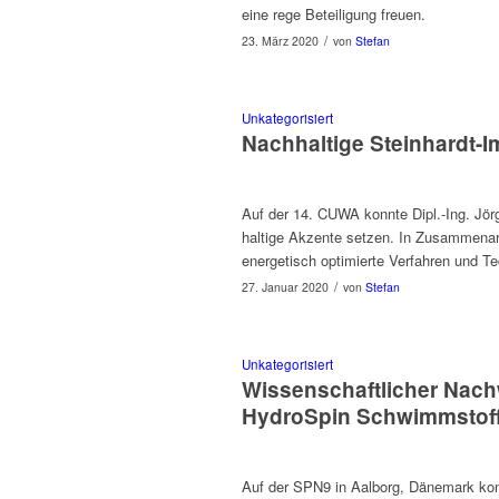
eine rege Beteili­gung freuen.
/
23. März 2020
von
Stefan
Unkategorisiert
Nachhaltige Steinhardt-
Auf der 14. CUWA kon­nte Dipl.-Ing. Jör
haltige Akzente set­zen. In Zusammen­arb
energe­tisch opti­mierte Ver­fahren und 
/
27. Januar 2020
von
Stefan
Unkategorisiert
Wissenschaftlicher Nach
HydroSpin Schwimmstoff
Auf der SPN9 in Aal­borg, Däne­mark kon­