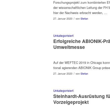
Forschungs­projekt zum kom­binierten Ef
der wis­senschaftlichen Leitung der FH M
hier der Nach­weis erbracht werden, …
/
27. Januar 2020
von
Stefan
Unkategorisiert
Erfolgreiche ABIONIK-Pr
Umweltmesse
Auf der WEFTEC 2019 in Chica­go kon­nte
tion­al agieren­den ABIONIK Group präse
/
27. Januar 2020
von
Stefan
Unkategorisiert
Steinhardt-Ausrüstung f
Vorzeigeprojekt