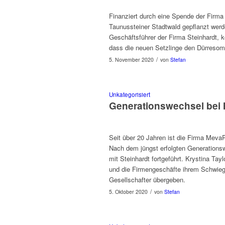
Finanziert durch eine Spende der Fir­ma
Taunusstein­er Stadt­wald gepflanzt wer­de
Geschäfts­führer der Fir­ma Stein­hardt, 
dass die neuen Set­zlinge den Dür­re­so
/
5. November 2020
von
Stefan
Unkategorisiert
Generationswechsel bei 
Seit über 20 Jahren ist die Fir­ma MevaP­ol 
Nach dem jüngst erfol­gten Gen­er­a­tionsw
mit Stein­hardt fort­ge­führt. Krysti­na Ta
und die Fir­mengeschäfte ihrem Schwieg
Gesellschafter übergeben.
/
5. Oktober 2020
von
Stefan