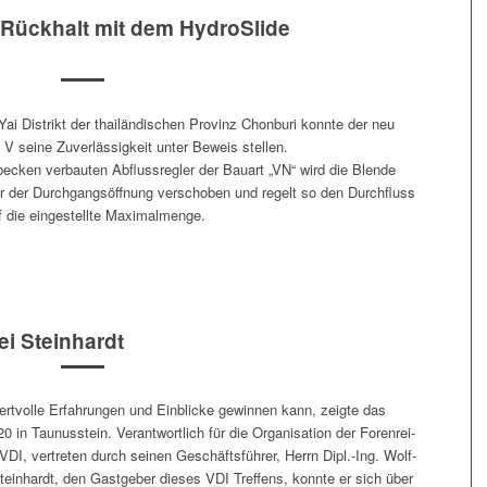
-Rückhalt mit dem HydroSlide
i Dis­trikt der thailändi­schen Prov­inz Chon­buri kon­nte der neu
p V seine Zuver­läs­sigkeit unter Beweis stellen.
ecken ver­baut­en Abflussre­gler der Bauart „VN“ wird die Blende
or der Durchgangs­öffnung ver­schoben und regelt so den Durch­fluss
f die eingestellte Maximalmenge.
i Steinhardt
volle Erfahrun­gen und Ein­blicke gewin­nen kann, zeigte das
n Taunusstein. Ver­ant­wortlich für die Organ­i­sa­tion der Foren­rei­
DI, vertreten durch seinen Geschäfts­führer, Her­rn Dipl.-Ing. Wolf­
n­hardt, den Gast­ge­ber dieses VDI Tre­f­fens, kon­nte er sich über