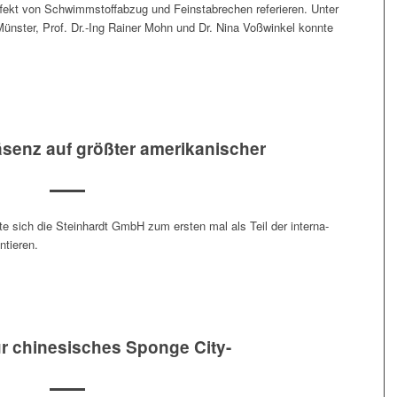
fekt von Schwimm­stof­fabzug und Fein­stabrechen referieren. Unter
ün­ster, Prof. Dr.-Ing Rain­er Mohn und Dr. Nina Voßwinkel kon­nte
äsenz auf größter amerikanischer
 sich die Stein­hardt GmbH zum ersten mal als Teil der inter­na­
ntieren.
ür chinesisches Sponge City-