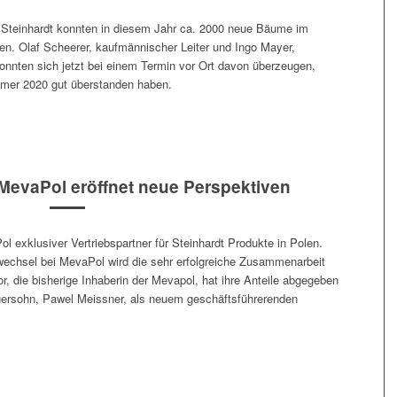
 Stein­hardt kon­nten in diesem Jahr ca. 2000 neue Bäume im
n. Olaf Scheer­er, kaufmän­nis­ch­er Leit­er und Ingo May­er,
kon­nten sich jet­zt bei einem Ter­min vor Ort davon überzeu­gen,
m­mer 2020 gut über­standen haben.
MevaPol eröffnet neue Perspektiven
exk­lu­siv­er Ver­trieb­spart­ner für Stein­hardt Pro­duk­te in Polen.
ech­sel bei MevaP­ol wird die sehr erfol­gre­iche Zusam­me­nar­beit
y­lor, die bish­erige Inhab­erin der Mevap­ol, hat ihre Anteile abgegeben
ersohn, Pawel Meiss­ner, als neuem geschäfts­führeren­den