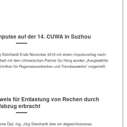
Impulse auf der 14. CUWA in Suzhou
g Stein­hardt Ende Novem­ber 2019 mit einem Impulsvor­trag nach­
eit mit dem chi­ne­sis­chen Part­ner Gu Hong wur­den „Aus­gewählte
Tech­niken für Regen­wasserbecken und Trenn­bauwerke“ vorgestellt.
weis für Entlastung von Rechen durch
abzug erbracht
nte Dipl.-Ing. Jörg Stein­hardt über ein abge­schlossenes