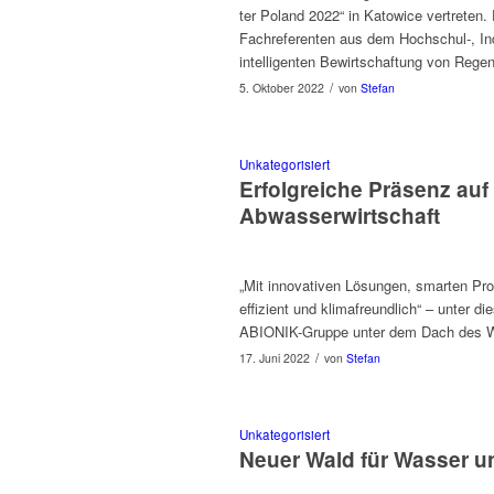
ter Poland 2022“ in Katow­ice vertreten. D
Fachref­er­enten aus dem Hochschul‑, Indus
intel­li­gen­ten Bewirtschaf­tung von Re
/
5. Oktober 2022
von
Stefan
Unkategorisiert
Erfolgreiche Präsenz auf
Abwasserwirtschaft
„Mit inno­v­a­tiv­en Lösun­gen, smarten Pro­
effizient und kli­mafre­undlich“ – unter 
ABIONIK-Gruppe unter dem Dach des WI
/
17. Juni 2022
von
Stefan
Unkategorisiert
Neuer Wald für Wasser u