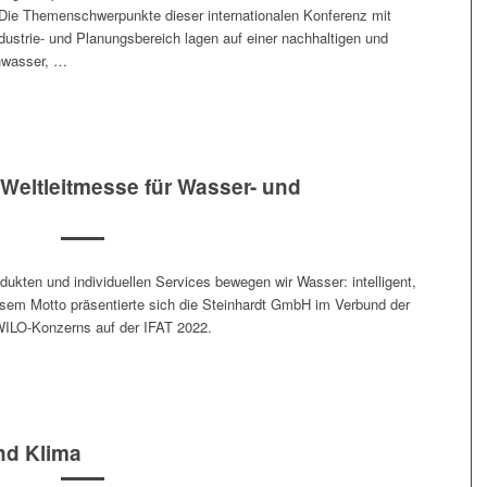
ie The­men­schw­er­punk­te dieser inter­na­tionalen Kon­ferenz mit
­trie- und Pla­nungs­bere­ich lagen auf ein­er nach­halti­gen und
genwasser, …
 Weltleitmesse für Wasser- und
duk­ten und indi­vidu­ellen Ser­vices bewe­gen wir Wass­er: intel­li­gent,
diesem Mot­to präsen­tierte sich die Stein­hardt GmbH im Ver­bund der
LO-Konz­erns auf der IFAT 2022.
nd Klima