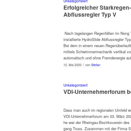
Unkategorisiert
Erfolgreicher Starkregen
Abflussregler Typ V
Nach tage­lan­gen Regen­fällen im Nong Ya
instal­lierte HydroSlide Abflussre­gler Ty
Bei dem in einem neuen Regen­überlauf­b
mit­tels Schwim­mer­mechanik ver­tikal v
automa­tisch und ohne Frem­den­ergie au
/
12. Mai 2020
von
Stefan
Unkategorisiert
VDI-Unternehmerforum be
Dass man auch im regionalen Umfeld wert
VDI-Unternehmer­fo­rum am 03. März 2020 i
he war der Rhein­gau-Bezirksvere­in des V
gang Truss. Zusam­men mit der Fir­ma Stei