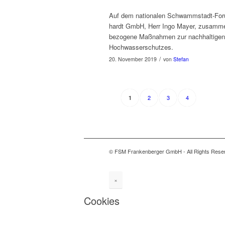
Auf dem nationalen Schwamm­s­tadt-Forum
hardt GmbH, Herr Ingo May­er, zusam­men 
bezogene Maß­nah­men zur nach­halti­gen
Hochwasserschutzes.
/
20. November 2019
von
Stefan
2
3
4
1
© FSM Frankenberger GmbH - All Rights Rese
×
Cookies