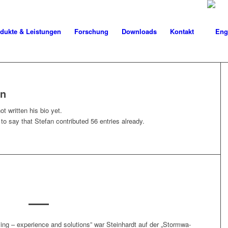
dukte & Leistungen
Forschung
Downloads
Kontakt
an
t written his bio yet.
 to say that
Stefan
contributed 56 entries already.
ng – expe­ri­ence and solu­tions” war Stein­hardt auf der „Stormwa­