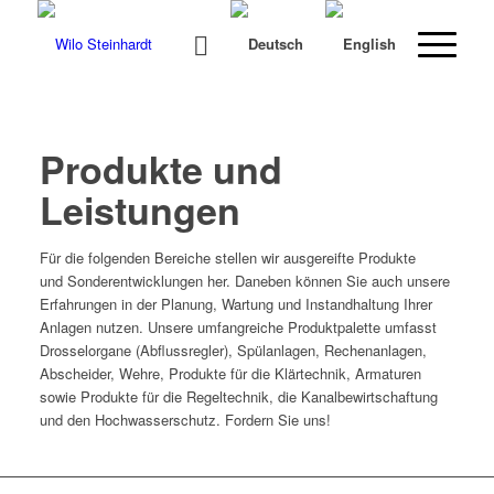
Produkte und
Leistungen
Für die fol­gen­den Bere­iche stellen wir aus­gereifte Pro­duk­te
und Son­der­en­twick­lun­gen her. Daneben kön­nen Sie auch unsere
Erfahrun­gen in der Pla­nung, Wartung und Instand­hal­tung Ihrer
Anla­gen nutzen. Unsere umfan­gre­iche Pro­duk­t­palette umfasst
Drosselor­gane (Abflussre­gler), Spülan­la­gen, Rechenan­la­gen,
Abschei­der, Wehre, Pro­duk­te für die Klärtech­nik, Arma­turen
sowie Pro­duk­te für die Regel­tech­nik, die Kanal­be­wirtschaf­tung
und den Hochwasser­schutz. Fordern Sie uns!