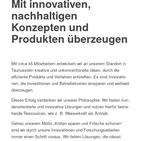
Mit innovativen,
nachhaltigen
Konzepten und
Produkten überzeugen
Mit cir­ca 45 Mitar­beit­ern entwick­eln wir an unserem Stan­dort in
Taunusstein kreative und unkon­ven­tionelle Ideen, durch die
effiziente Pro­duk­te und Ver­fahren entste­hen. Es sind Inno­va­tio­
nen, die Investi­tio­nen und Betrieb­skosten eins­paren und weltweit
überzeugen.
Diesen Erfolg ver­danken wir unser­er Philoso­phie: Wir bieten kun­
de­nori­en­tierte und inno­v­a­tive Lösun­gen und nutzen hier­für beste­
hende Ressourcen, wie z. B. Wasserkraft als Antrieb.
Getreu unserem Mot­to „Kröten sparen und Frösche scho­nen“
sind wir durch unsere Inno­va­tio­nen und Forschungsar­beit­en
immer einen Schritt voraus. Wir liefern Lösun­gen, die robust,