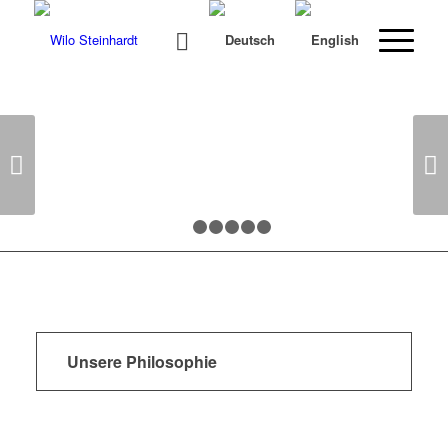
Weit­er
1
2
3
4
5
6
Unsere Philosophie