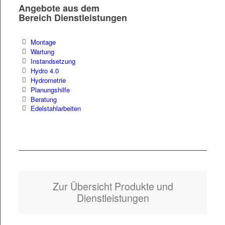
Angebote aus dem
Bereich Dienstleistungen
Mon­tage
Wartung
Instand­set­zung
Hydro 4.0
Hydrome­trie
Pla­nung­shil­fe
Beratung
Edel­stahlar­beit­en
Zur Über­sicht Pro­duk­te und
Dienstleistungen