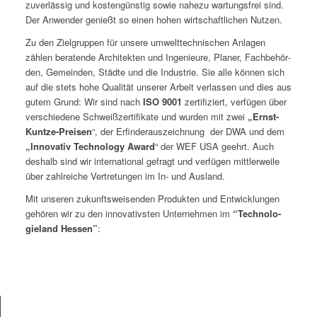
zuver­läs­sig und kostengün­stig sowie nahezu wartungs­frei sind.
Der Anwen­der genießt so einen hohen wirtschaftlichen Nutzen.
Zu den Ziel­grup­pen für unsere umwelt­tech­nis­chen Anla­gen
zählen bera­tende Architek­ten und Inge­nieure, Plan­er, Fach­be­hör­
den, Gemein­den, Städte und die Indus­trie. Sie alle kön­nen sich
auf die stets hohe Qual­ität unser­er Arbeit ver­lassen und dies aus
gutem Grund: Wir sind nach
ISO 9001
zer­ti­fiziert, ver­fü­gen über
ver­schiedene Schweißz­er­ti­fikate und wur­den mit zwei
„Ernst-
Kuntze-Preisen
“, der Erfind­er­ausze­ich­nung der DWA und dem
„Inno­v­a­tiv Tech­nol­o­gy Award
“ der WEF USA geehrt. Auch
deshalb sind wir inter­na­tion­al gefragt und ver­fü­gen mit­tler­weile
über zahlre­iche Vertre­tun­gen im In- und Ausland.
Mit unseren zukun­ftsweisenden Pro­duk­ten und Entwick­lun­gen
gehören wir zu den inno­v­a­tivsten Unternehmen im
“Tech­nolo­
gieland Hes­sen”
: