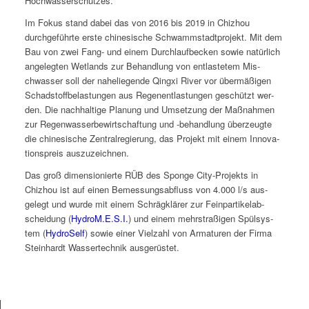
Hochwasserschutzes.
Im Fokus stand dabei das von 2016 bis 2019 in Chizhou
durchge­führte erste chi­ne­sis­che Schwamm­stadt­pro­jekt. Mit dem
Bau von zwei Fang- und einem Durch­lauf­beck­en sowie natür­lich
angelegten Wet­lands zur Behand­lung von ent­lastetem Mis­
chwass­er soll der nahe­liegende Qingxi Riv­er vor über­mäßi­gen
Schad­stoff­be­las­tun­gen aus Rege­nent­las­tun­gen geschützt wer­
den. Die nach­haltige Pla­nung und Umset­zung der Maß­nah­men
zur Regen­wasser­be­wirtschaf­tung und ‑behand­lung überzeugte
die chi­ne­sis­che Zen­tral­regierung, das Pro­jekt mit einem Inno­va­
tion­spreis auszuzeichnen.
Das groß dimen­sion­ierte RÜB des Sponge City-Pro­jek­ts in
Chizhou ist auf einen Bemes­sungsabfluss von 4.000 l/s aus­
gelegt und wurde mit einem Schrägk­lär­er zur Fein­par­tike­lab­
schei­dung (
HydroM.E.S.I.
) und einem mehrstraßi­gen Spül­sys­
tem (
Hydro­Self
) sowie ein­er Vielzahl von Arma­turen der Fir­ma
Stein­hardt Wassertech­nik ausgerüstet.