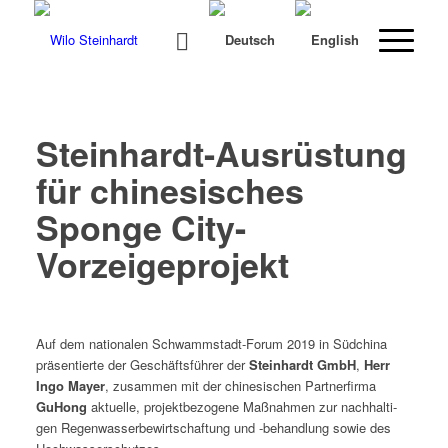
Steinhardt-Ausrüstung
für chinesisches
Sponge City-
Vorzeigeprojekt
Auf dem nationalen Schwamm­stadt-Forum 2019 in Süd­chi­na
präsen­tierte der Geschäfts­führer der
Stein­hardt GmbH
,
Herr
Ingo May­er
, zusam­men mit der chi­ne­sis­chen Part­ner­fir­ma
GuHong
aktuelle, pro­jek­t­be­zo­gene Maß­nah­men zur nach­halti­
gen Regen­wasser­be­wirtschaf­tung und ‑behand­lung sowie des