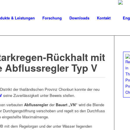
dukte & Leistungen
Forschung
Downloads
Kontakt
tarkregen-Rückhalt mit
 Abflussregler Typ V
s­trikt der thailändis­chen Prov­inz Chon­buri kon­nte der neu
 V
seine Zuver­läs­sigkeit unter Beweis stellen.
­en ver­baut­en
Abflussre­gler
der
Bauart „VN“
wird die Blende
er Durch­gangsöff­nung ver­schoben und regelt so den Durch­fluss
ie eingestellte Maximalmenge.
B mit dem Regelor­gan und der unter Wass­er liegen­den