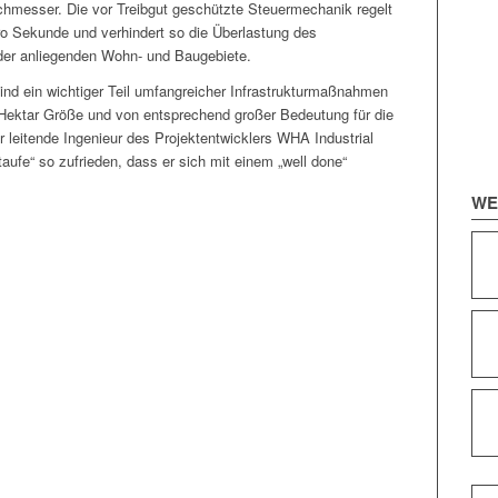
chmess­er. Die vor Treibgut geschützte Steuer­mechanik regelt
ro Sekunde und ver­hin­dert so die Über­las­tung des
der anliegen­den Wohn- und Baugebiete.
 ein wichtiger Teil umfan­gre­ich­er Infra­struk­tur­maß­nah­men
 Hek­tar Größe und von entsprechend großer Bedeu­tung für die
i­t­ende Inge­nieur des Pro­jek­ten­twick­lers WHA Indus­tri­al
taufe“ so zufrieden, dass er sich mit einem „well done“
WE