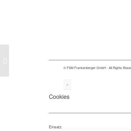
VDI-Unternehmerforum
bei Steinhardt
© FSM Frankenberger GmbH - All Rights Rese
×
Cookies
Einsatz