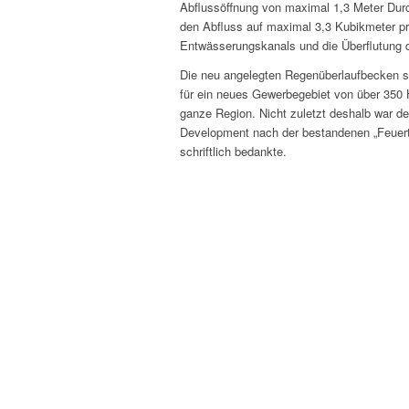
Abflussöff­nung von max­i­mal 1,3 Meter Dur
den Abfluss auf max­i­mal 3,3 Kubik­me­ter p
Entwässerungskanals und die Über­flu­tung 
Die neu angelegten Regenüber­lauf­beck­en sind
für ein neues Gewer­bege­bi­et von über 350
ganze Region. Nicht zulet­zt deshalb war der le
Devel­op­ment nach der bestande­nen „Feuer­
schriftlich bedankte.