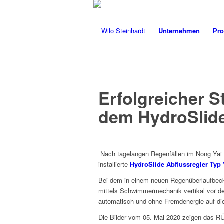
Unternehmen
Pro
Erfolgreicher S
dem HydroSlide
Nach tage­lan­gen Regen­fällen im Nong Yai Di
instal­lierte
HydroSlide Abflussre­gler Typ
Bei dem in einem neuen Regenüber­lauf­beck
mit­tels Schwim­mer­mechanik ver­tikal vor d
automa­tisch und ohne Frem­den­ergie auf d
Die Bilder vom 05. Mai 2020 zeigen das RÜ