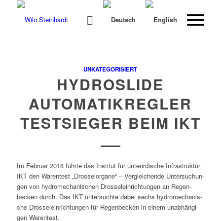
UNKATEGORISIERT
HYDROSLIDE
AUTOMATIKREGLER
TESTSIEGER BEIM IKT
Im Feb­ru­ar 2018 führte das Insti­tut für unterirdis­che Infra­struk­tur
IKT den War­entest „Drosselor­gane“ – Ver­gle­ichende Unter­suchun­
gen von hydro­mech­anis­chen Drosse­lein­rich­tun­gen an Regen­
beck­en durch. Das IKT unter­suchte dabei sechs hydro­mech­anis­
che Drosse­lein­rich­tun­gen für Regen­beck­en in einem unab­hängi­
gen Warentest.