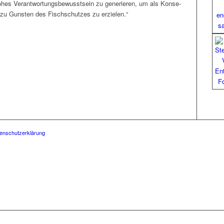
es Ver­ant­wor­tungs­be­wusst­sein zu gener­ieren, um als Kon­se­
 zu Gun­sten des Fis­chschutzes zu erzielen.“
enschutzerklärung