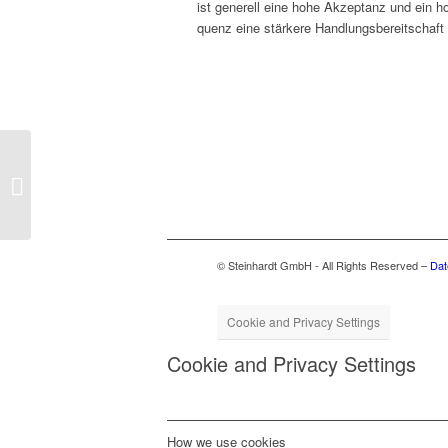
ist generell eine hohe Akzep­tanz und ein hoh
quenz eine stärkere Hand­lungs­bere­itschaft
Jörg Steinhardt wieder
Vorsitzender des
Unternehmerbeirats
© Steinhardt GmbH - All Rights Reserved –
Dat
Cookie and Privacy Settings
Cookie and Privacy Settings
How we use cookies