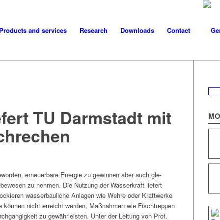
Products and services
Research
Downloads
Contact
efert TU Darmstadt mit
MO
chrechen
wor­den, erneuer­bare Energie zu gewin­nen aber auch gle­
Lebe­we­sen zu nehmen. Die Nutzung der Wasserkraft liefert
 block­ieren wasser­bauliche Anla­gen wie Wehre oder Kraftwerke
e kön­nen nicht erre­icht wer­den, Maß­nah­men wie Fis­chtrep­pen
Durchgängigkeit zu gewährleis­ten. Unter der Leitung von Prof.