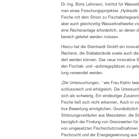
Dr.-Ing. Boris Lehmann, Insti­tut für Wasse
men eines Forschung­spro­jek­tes „Hydraulik 
Fis­che mit dem Strom zu Fisch­ab­stiegsan­l
aber auch gle­ichzeit­ig Wasserkraftwerke v
eine Rechenan­lage erforder­lich, an denen 
bere­ich geleit­et wer­den müssen.
Hierzu hat die Stein­hardt GmbH ein inno­v­a
Rechens, die Stabab­stände sowie auch die S
dert wer­den kön­nen. Das neue inno­v­a­tive
den Fischab- und –auf­stiegsplätzen zu geleit
lung ver­wen­det werden.
„Die Unter­suchun­gen, “ wie Frau Katrin Iwan
schlussre­ich und erfol­gre­ich. Die Unter­s
sich als schwierig. Ein ein­deutiger Zusam­m
Fis­che ließ sich nicht erken­nen. Auch in vorhan
tive Bew­er­tung ermöglichen. Grund­sät­zlich
Strö­mungsver­läufen aus Mess­dat­en, die S
bezüglich der Find­ung von Gren­zw­erten für 
von umge­set­zten Fis­chschutz­maß­nah­men s
Fis­chzucht und der Energiegewin­nung aus Wa