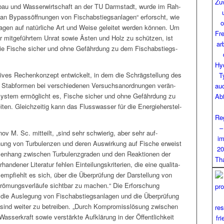
r­bau und Wasser­wirtschaft an der TU Darm­stadt, wurde im Rah­
an Bypassöff­nun­gen von Fisch­ab­stiegsan­la­gen“ erforscht, wie
a­gen auf natür­liche Art und Weise geleit­et wer­den kön­nen. Um
or mit­ge­führtem Unrat sowie Ästen und Holz zu schützen, ist
die Fis­che sich­er und ohne Gefährdung zu dem Fisch­ab­stiegs­
­tives Rechenkonzept entwick­elt, in dem die Schräg­stel­lung des
tab­for­men bei ver­schiede­nen Ver­such­sanord­nun­gen verän­
 Sys­tem ermöglicht es, Fis­che sich­er und ohne Gefährdung zu
­en. Gle­ichzeit­ig kann das Fluss­wass­er für die Energieherstel­
ov M. Sc. mit­teilt, „sind sehr schwierig, aber sehr auf­
uchung von Tur­bu­len­zen und deren Auswirkung auf Fis­che erweist
en­hang zwis­chen Tur­bu­len­z­graden und den Reak­tio­nen der
­den­er Lit­er­atur fehlen Ein­teilungskri­te­rien, die eine qual­i­ta­
 emp­fiehlt es sich, über die Über­prü­fung der Darstel­lung von
trö­mungsver­läufe sicht­bar zu machen.“ Die Erforschung
die Ausle­gung von Fisch­ab­stiegsan­la­gen und die Über­prü­fung
ind weit­er zu betreiben. „Durch Kom­pro­miss­lö­sung zwis­chen
sserkraft sowie ver­stärk­te Aufk­lärung in der Öffentlichkeit