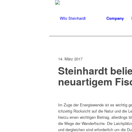
Company
14. März 2017
Steinhardt beli
neuartigem Fis
Im Zuge der Energiewende ist es wichtig ge
ichzeit­ig Rück­sicht auf die Natur und die 
hierzu einen wichti­gen Beitrag, allerd­ings
die Wege der Wan­der­fis­che. Die Laich­plätz
und der­gle­ichen sind erforder­lich um die 