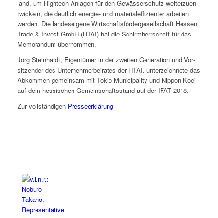
land, um High­tech Anla­gen für den Gewässer­schutz weit­erzuen­
twick­eln, die deut­lich energie- und mate­ri­al­ef­fizien­ter arbeit­en
wer­den. Die lan­de­seigene Wirtschafts­förderge­sellschaft Hes­sen
Trade & Invest GmbH (HTAI) hat die Schirmherrschaft für das
Mem­o­ran­dum übernommen.
Jörg Stein­hardt, Eigen­tümer in der zweit­en Gen­er­a­tion und Vor­
sitzen­der des Unternehmer­beirates der HTAI, unterze­ich­nete das
Abkom­men gemein­sam mit Tokio Munic­i­pal­i­ty und Nip­pon Koei
auf dem hes­sis­chen Gemein­schafts­stand auf der IFAT 2018.
Zur voll­ständi­gen
Presseerk­lärung