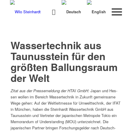
Wassertechnik aus
Taunusstein für den
größten Ballungsraum
der Welt
Zitat aus der Pressemel­dung der HTAI GmbH:
Japan und Hes­
sen wollen im Bere­ich Wassertech­nik in Zukun­ft gemein­same
Wege gehen: Auf der Weltleitmesse für Umwelt­tech­nik, der IFAT
in München, haben die Stein­hardt Wassertech­nik GmbH aus
Taunusstein und Vertreter der japanis­chen Metro­pole Tokio ein
Mem­o­ran­dum of Under­stand­ing (MOU) unterze­ich­net. Die
japanis­chen Part­ner brin­gen Forschungs­gelder nach Deutsch­