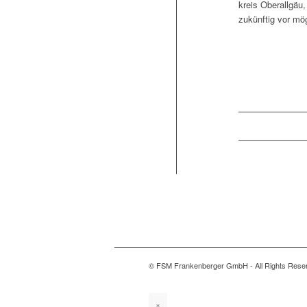
kreis Ober­all­g
zukün­ftig vor mö
© FSM Frankenberger GmbH - All Rights Rese
×