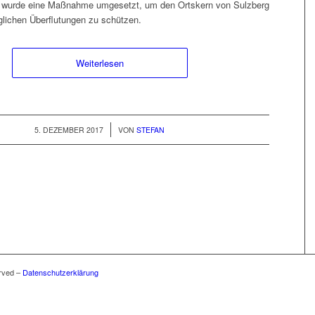
äu, wurde eine Maß­nahme umge­set­zt, um den Ortskern von Sulzberg
glichen Über­flu­tun­gen zu schützen.
Weit­er­lesen
/
5. DEZEMBER 2017
VON
STEFAN
rved –
Datenschutzerklärung