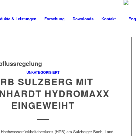
dukte & Leistungen
Forschung
Downloads
Kontakt
bflussregelung
UNKATEGORISIERT
RB SULZBERG MIT
INHARDT HYDROMAXX
EINGEWEIHT
Hochwasser­rück­hal­te­beck­ens (HRB) am Sulzberg­er Bach, Land­