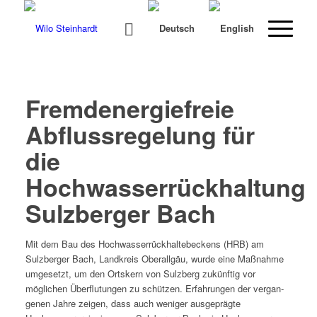
Fremdenergiefreie
Abflussregelung für
die
Hochwasserrückhaltung
Sulzberger Bach
Mit dem Bau des Hochwasser­rück­hal­te­beck­ens (HRB) am
Sulzberg­er Bach, Land­kreis Ober­all­gäu, wurde eine Maß­nahme
umge­set­zt, um den Ortskern von Sulzberg zukün­ftig vor
möglichen Über­flu­tun­gen zu schützen. Erfahrun­gen der ver­gan­
genen Jahre zeigen, dass auch weniger aus­geprägte