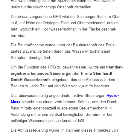
Hochwasser­ereignisse am Sulzberg­er Bach ein Hochwasser­
risiko für die gle­ich­namige Ortschaft darstellen.
Durch das vorge­se­hene HRB wird der Sulzberg­er Bach im Ober­
lauf, auf Höhe der Ort­sla­gen Ried und Ober­min­den­dorf, aufges­
taut, wodurch ein Hochwasser­rück­halt in der Fläche geschaf­
fen wird.
Die Bau­maß­nahme wurde unter der Bauherrschaft des Freis­
taates Bay­ern, vertreten durch das Wasser­wirtschaft­samt
Kempten, durchgeführt.
Um die Funk­tion des HRB zu gewährleis­ten, wurde ein
frem­den­
ergiefrei arbei­t­en­des Steueror­gan der Fir­ma Stein­hardt
GmbH Wassertech­nik
einge­baut, das den Abfluss aus dem
Beck­en zu jed­er Zeit auf den Wert von 2,4 m³/s begrenzt.
Das ober­wasser­seit­ig ange­ord­nete, aktive Steueror­gan
Hydro­
Maxx
beste­ht aus einem ver­fahrbaren Schütz, das den Durch­
fluss mit­tels ein­er speziell aus­gelegten Steuer­mechanik in
Verbindung mit einem ver­tikal beweglichen Schwim­mer bei
beliebiger Wasser­spiegel­lage kon­stant hält.
Die Abflusss­teuerung wurde im Rah­men dieses Pro­jek­tes von