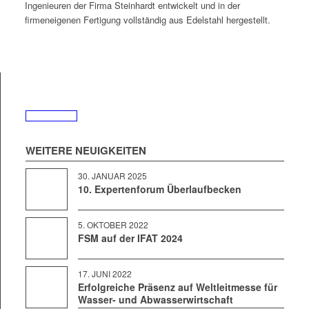
Inge­nieuren der Fir­ma Stein­hardt entwick­elt und in der
firmeneige­nen Fer­ti­gung voll­ständig aus Edel­stahl hergestellt.
WEIT­ERE NEUIGKEITEN
30. JAN­U­AR 2025
10. Expertenforum Überlaufbecken
5. OKTO­BER 2022
FSM auf der IFAT 2024
17. JUNI 2022
Erfolgreiche Präsenz auf Weltleitmesse für
Wasser- und Abwasserwirtschaft