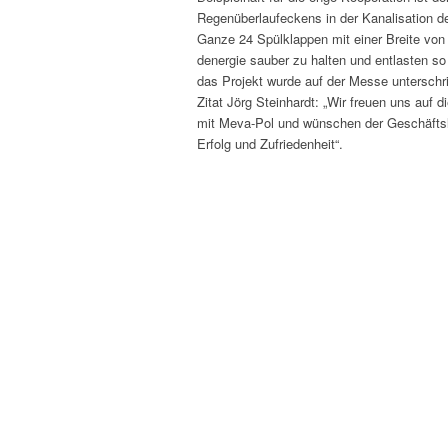
Regenüber­laufeck­ens in der Kanal­i­sa­tion d
Ganze 24 Spülk­lap­pen mit ein­er Bre­ite vo
den­ergie sauber zu hal­ten und ent­las­ten s
das Pro­jekt wurde auf der Messe unter­schr
Zitat Jörg Stein­hardt: „Wir freuen uns auf d
mit Meva-Pol und wün­schen der Geschäft­sle
Erfolg und Zufriedenheit“.