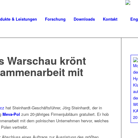
dukte & Leistungen
Forschung
Downloads
Kontakt
s Warschau krönt
sammenarbeit mit
zcz
hat Stein­hardt-Geschäfts­führer, Jörg Stein­hardt, der in
ng
Meva-Pol
zum 20-jähriges Fir­men­ju­biläum grat­uliert. Er hob
­me­nar­beit mit dem pol­nis­chen Unternehmen her­vor, welch­es
n Polen vertreibt.
 der Abschluss eines Auf­trags zur Aus­rüs­tung des größten