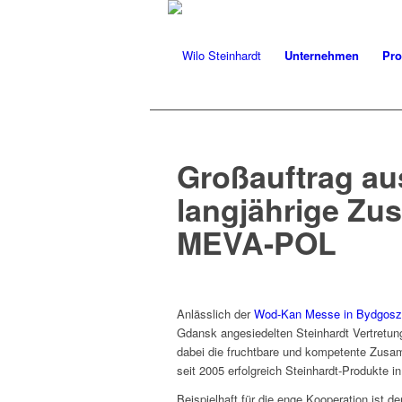
Unternehmen
Pro
Großauftrag au
langjährige Zu
MEVA-POL
Anlässlich der
Wod-Kan Messe in Byd­gos
Gdan­sk ange­siedel­ten Stein­hardt Vertre­tu
dabei die frucht­bare und kom­pe­tente Zusam
seit 2005 erfol­gre­ich Stein­hardt-Pro­duk­te i
Beispiel­haft für die enge Koop­er­a­tion ist