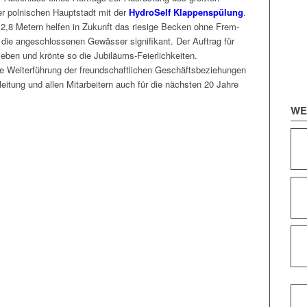
er pol­nis­chen Haupt­stadt mit der
Hydro­Self Klap­pen­spülung
.
n 2,8 Metern helfen in Zukun­ft das riesige Beck­en ohne Frem­
o die angeschlosse­nen Gewäss­er sig­nifikant. Der Auf­trag für
ieben und krönte so die Jubiläums-Feierlichkeiten.
ie Weit­er­führung der fre­und­schaftlichen Geschäfts­beziehun­gen
itung und allen Mitar­beit­ern auch für die näch­sten 20 Jahre
WE