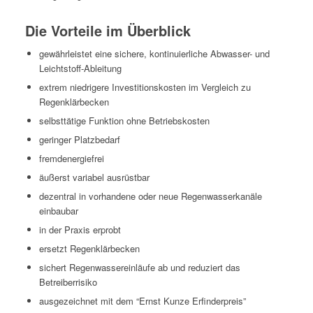
Die Vorteile im Überblick
gewährleis­tet eine sichere, kon­tinuier­liche Abwass­er- und
Leichtstoff-Ableitung
extrem niedrigere Investi­tion­skosten im Ver­gle­ich zu
Regenklärbecken
selb­st­tätige Funk­tion ohne Betriebskosten
geringer Platzbe­darf
frem­den­ergiefrei
äußerst vari­abel ausrüstbar
dezen­tral in vorhan­dene oder neue Regen­wasserkanäle
einbaubar
in der Prax­is erprobt
erset­zt Regenklärbecken
sichert Regen­wasserein­läufe ab und reduziert das
Betreiberrisiko
aus­geze­ich­net mit dem “Ernst Kun­ze Erfinderpreis”