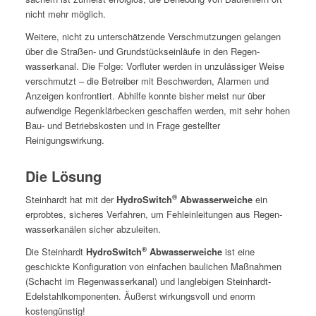
nicht mehr möglich.
Weit­ere, nicht zu unter­schätzende Ver­schmutzun­gen gelan­gen
über die Straßen- und Grund­stück­sein­läufe in den Regen­
wasserkanal. Die Folge: Vor­fluter wer­den in unzuläs­siger Weise
ver­schmutzt – die Betreiber mit Beschw­er­den, Alar­men und
Anzeigen kon­fron­tiert. Abhil­fe kon­nte bish­er meist nur über
aufwendi­ge Regen­klär­beck­en geschaf­fen wer­den, mit sehr hohen
Bau- und Betrieb­skosten und in Frage gestell­ter
Reinigungswirkung.
Die Lösung
®
Stein­hardt hat mit der
HydroSwitch
Abwasser­we­iche
ein
erprobtes, sicheres Ver­fahren, um Fehlein­leitun­gen aus Regen­
wasserkanälen sich­er abzuleiten.
®
Die Stein­hardt
HydroSwitch
Abwasser­we­iche
ist eine
geschick­te Kon­fig­u­ra­tion von ein­fachen baulichen Maß­nah­men
(Schacht im Regen­wasserkanal) und lan­glebi­gen Stein­hardt-
Edel­stahlkom­po­nen­ten. Äußerst wirkungsvoll und enorm
kostengünstig!