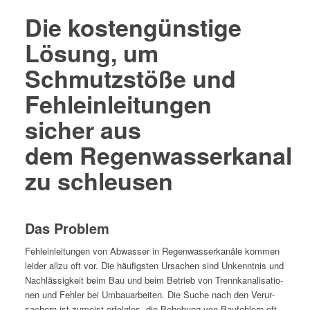
Die kostengünstige
Lösung, um
Schmutzstöße und
Fehleinleitungen
sicher aus
dem Regenwasserkanal
zu schleusen
Das Problem
Fehlein­leitun­gen von Abwass­er in Regen­wasserkanäle kom­men
lei­der allzu oft vor. Die häu­fig­sten Ursachen sind Unken­nt­nis und
Nach­läs­sigkeit beim Bau und beim Betrieb von Trennkanal­i­sa­tio­
nen und Fehler bei Umbauar­beit­en. Die Suche nach den Verur­
sach­ern ist zumeist erfol­g­los, die Behe­bung von Baufehlern oft