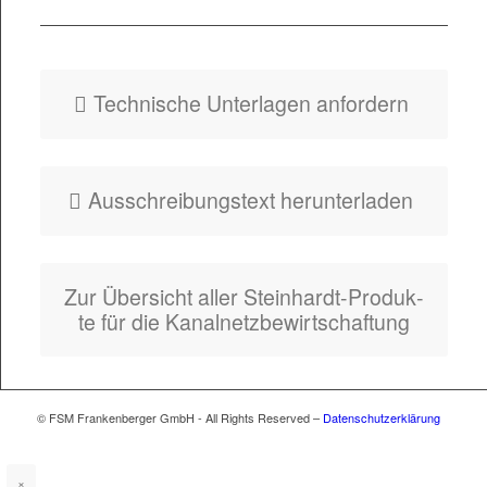
Fly­er HydroSwitch
Abwasserweiche
Tech­nis­che Unter­la­gen anfordern
Auss­chrei­bung­s­text herunterladen
Zur Über­sicht aller Stein­hardt-Pro­duk­
te für die Kanalnetzbewirtschaftung
© FSM Frankenberger GmbH - All Rights Reserved –
Datenschutzerklärung
×