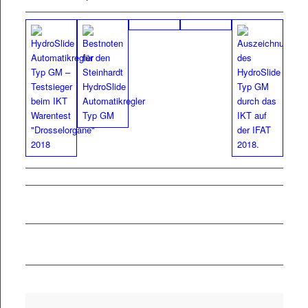
PDF
Fly­er HydroSlide
Typ GM