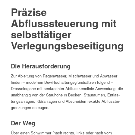
Präzise
Abflusssteuerung mit
selbsttätiger
Verlegungsbeseitigung
Die Herausforderung
Zur Ableitung von Regen­wass­er, Mis­chwass­er und Abwass­er
find­en – mod­er­nen Bewirtschaf­tungs­grund­sätzen fol­gend –
Drosselor­gane mit senkrechter Abflusskennlin­ie Anwen­dung, die
unab­hängig von der Stauhöhe in Beck­en, Stau­räu­men, Ent­las­
tungsan­la­gen, Kläran­la­gen und Abschei­dern exak­te Abfluss­be­
gren­zun­gen erzeugen.
Der Weg
Über einen Schwim­mer (nach rechts, links oder nach vorn