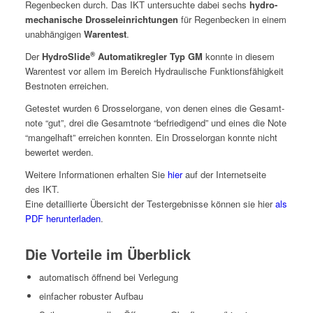
Regen­beck­en durch. Das IKT unter­suchte dabei sechs
hydro­
mech­anis­che Drosse­lein­rich­tun­gen
für Regen­beck­en in einem
unab­hängi­gen
War­entest
.
®
Der
HydroSlide
Automatikre­gler Typ GM
kon­nte in diesem
War­entest vor allem im Bere­ich Hydraulis­che Funk­tions­fähigkeit
Best­noten erreichen.
Getestet wur­den 6 Drosselor­gane, von denen eines die Gesamt­
note “gut”, drei die Gesamt­note “befriedi­gend” und eines die Note
“man­gel­haft” erre­ichen kon­nten. Ein Drosselor­gan kon­nte nicht
bew­ertet werden.
Weit­ere Infor­ma­tio­nen erhal­ten Sie
hier
auf der Inter­net­seite
des IKT.
Eine detail­lierte Über­sicht der Testergeb­nisse kön­nen sie hier
als
PDF herun­ter­laden
.
Die Vorteile im Überblick
automa­tisch öff­nend bei Verlegung
ein­fach­er robuster Aufbau