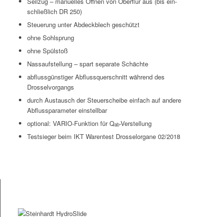
Seilzug – manuelles Öff­nen von Ober­flur aus (bis ein­
schließlich DR 250)
Steuerung unter Abdeck­blech geschützt
ohne Sohlsprung
ohne Spül­stoß
Nas­sauf­stel­lung – spart sep­a­rate Schächte
abflussgün­stiger Abflussquer­schnitt während des
Drosselvorgangs
durch Aus­tausch der Steuer­scheibe ein­fach auf andere
Abflusspa­ra­me­ter einstellbar
option­al: VARIO-Funk­tion für Q
-Ver­stel­lung
ab
Test­sieger beim IKT War­entest Drosselor­gane 02/2018