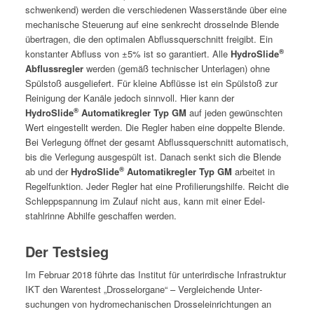
schwenk­end) wer­den die ver­schiede­nen Wasser­stände über eine
mech­a­nis­che Steuerung auf eine senkrecht drossel­nde Blende
über­tra­gen, die den opti­malen Abflussquer­schnitt frei­gibt. Ein
®
kon­stan­ter Abfluss von ±5% ist so garantiert. Alle
HydroSlide
Abflussre­gler
wer­den (gemäß tech­nis­ch­er Unter­la­gen) ohne
Spül­stoß aus­geliefert. Für kleine Abflüsse ist ein Spül­stoß zur
Reini­gung der Kanäle jedoch sin­nvoll. Hier kann der
®
HydroSlide
Automatikre­gler Typ GM
auf jeden gewün­scht­en
Wert eingestellt wer­den. Die Regler haben eine dop­pelte Blende.
Bei Ver­legung öffnet der gesamt Abflussquer­schnitt automa­tisch,
bis die Ver­legung aus­ge­spült ist. Danach senkt sich die Blende
®
ab und der
HydroSlide
Automatikre­gler Typ GM
arbeit­et in
Regel­funk­tion. Jed­er Regler hat eine Pro­fil­ierung­shil­fe. Reicht die
Schleppspan­nung im Zulauf nicht aus, kann mit ein­er Edel­
stahlrinne Abhil­fe geschaf­fen werden.
Der Testsieg
Im Feb­ru­ar 2018 führte das Insti­tut für unterirdis­che Infra­struk­tur
IKT den War­entest „Drosselor­gane“ – Ver­gle­ichende Unter­
suchun­gen von hydro­mech­anis­chen Drosse­lein­rich­tun­gen an