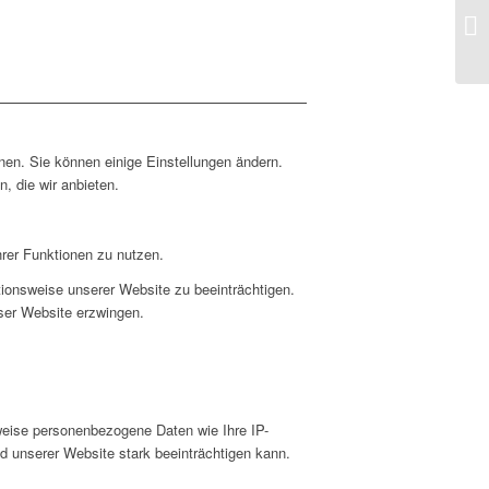
WE
an
co
nen. Sie können einige Einstellungen ändern.
, die wir anbieten.
hrer Funktionen zu nutzen.
ktionsweise unserer Website zu beeinträchtigen.
eser Website erzwingen.
weise personenbezogene Daten wie Ihre IP-
d unserer Website stark beeinträchtigen kann.