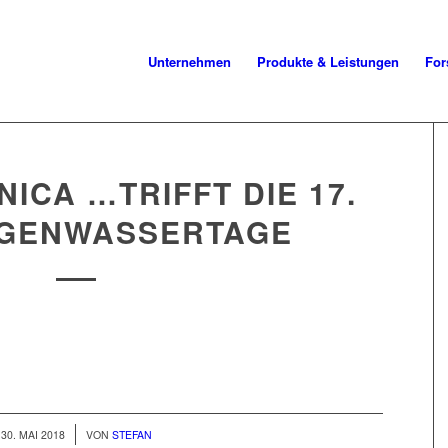
Unternehmen
Produkte & Leistungen
For
ICA …TRIFFT DIE 17.
GENWASSERTAGE
/
30. MAI 2018
VON
STEFAN