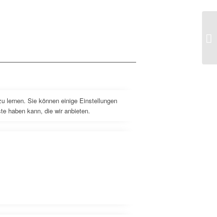
Er
im
Ba
u lernen. Sie können einige Einstellungen
e haben kann, die wir anbieten.