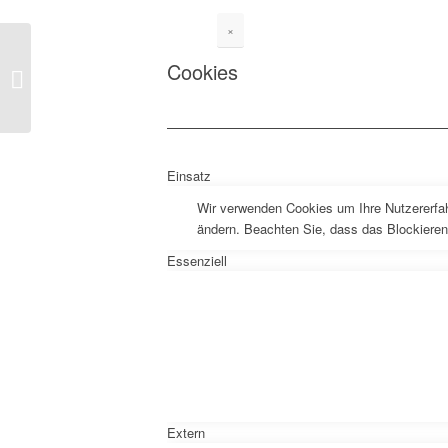
×
Cookies
DWA Landesverbandstagung Baden-
Württemberg
Einsatz
Wir verwenden Cookies um Ihre Nutzererfah
ändern. Beachten Sie, dass das Blockieren
Essenziell
Extern