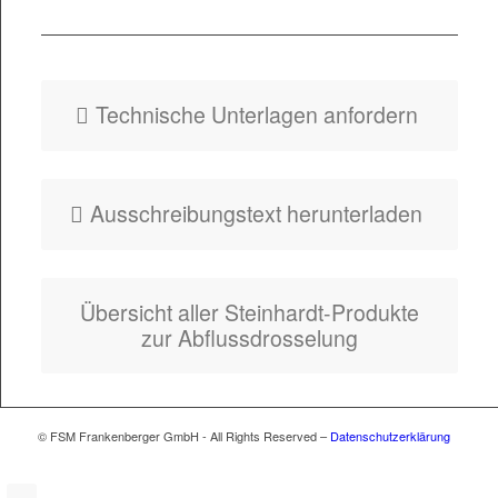
Fly­er HydroSlide
Typ Combi
Tech­nis­che Unter­la­gen anfordern
Auss­chrei­bung­s­text herunterladen
Über­sicht aller Stein­hardt-Pro­duk­te
zur Abflussdrosselung
© FSM Frankenberger GmbH - All Rights Reserved –
Datenschutzerklärung