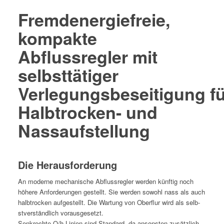
Fremdenergiefreie,
kompakte
Abflussregler mit
selbsttätiger
Verlegungsbeseitigung fü
Halbtrocken- und
Nassaufstellung
Die Herausforderung
An mod­erne mech­a­nis­che Abflussre­gler wer­den kün­ftig noch
höhere Anforderun­gen gestellt. Sie wer­den sowohl nass als auch
halb­trock­en aufgestellt. Die Wartung von Ober­flur wird als selb­
stver­ständlich vorausgesetzt.
Senkrechte Q/h‑Linien sind Stan­dard, da anson­sten zusät­zlich