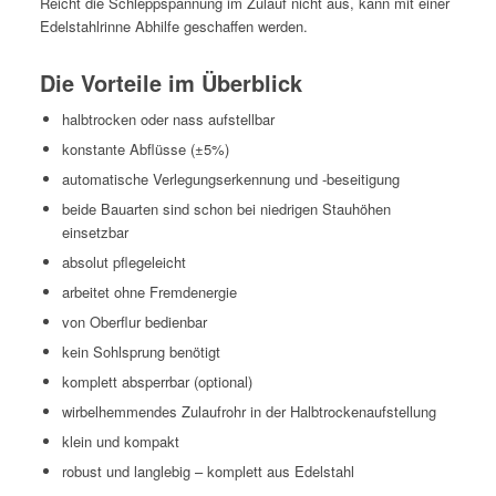
Reicht die Schleppspan­nung im Zulauf nicht aus, kann mit ein­er
Edel­stahlrinne Abhil­fe geschaf­fen werden.
Die Vorteile im Überblick
halb­trock­en oder nass aufstellbar
kon­stante Abflüsse (±5%)
automa­tis­che Ver­legungserken­nung und ‑besei­t­i­gung
bei­de Bauar­ten sind schon bei niedri­gen Stauhöhen
einsetzbar
abso­lut pflegeleicht
arbeit­et ohne Fremdenergie
von Ober­flur bedienbar
kein Sohlsprung benötigt
kom­plett absper­rbar (option­al)
wirbel­hem­mendes Zulaufrohr in der Halbtrockenaufstellung
klein und kompakt
robust und lan­glebig – kom­plett aus Edelstahl