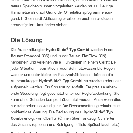
teures Spe­icher­vol­u­men vorge­hal­ten wer­den muss. Heutige
Kanal­net­ze sind auf Grund der Sim­u­la­tion­spro­gramme aus­
gereizt. Stein­hardt Abflussre­gler arbeit­en auch unter diesen
schwierig­sten Umstän­den sicher!
Die Lösung
®
Die Automatikre­gler
HydroSlide
Typ Com­bi
wer­den in der
Bauart Stan­dard (CS)
und in der
Bauart Flat­Flow (CN)
hergestellt und vere­inen viele Funk­tio­nen in einem Gerät: Bei
jed­er Sit­u­a­tion – von Misch- oder Schmutzwass­er bis Regen­
wass­er und unter kle­in­sten Platzver­hält­nis­sen – kön­nen die
®
Automatikre­gler
HydroSlide
Typ Com­bi
halb­trock­en oder nass
aufgestellt wer­den. Ein Sohlsprung ent­fällt. Die präzise arbei­t­
ende Steuerung liegt geschützt unter der Regler­a­b­deck­ung. Sie
kann ohne Schaden kom­plett über­flutet wer­den. Auch wenn dies
nur sehr sel­ten notwendig ist: Die Revi­sion­söff­nung erlaubt eine
®
prob­lem­lose Wartung. Die Bedi­enung des
HydroSlide
Typ
Com­bi
erfol­gt von Ober­flur (Öff­nen über Handzug, Schließen
des Zulaufs (option­al) und Reini­gung mit­tels Spülschlauch etc.).