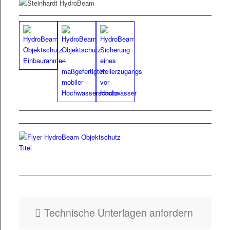
PDF
Fly­er HydroBeam
Objektschutz
Tech­nis­che Unter­la­gen anfordern