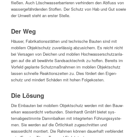
fließen. Auch Löschwasser­bar­ri­eren ver­hin­dern den Abfluss von
wasserge­fährden­den Stof­fen. Der Schutz von Hab und Gut sowie
der Umwelt ste­ht an erster Stelle.
Der Weg
Häuser, Fab­rika­tion­sstät­ten und tech­nis­che Baut­en sind mit
mobilem Objek­tschutz zuver­läs­sig abzu­sich­ern. Es reicht nicht
bei Ver­sagen von Deichen und mobilen Hochwasser­schutzan­la­
gen auf die alt bewährte Sand­sack­tech­nik zu hof­fen. Bere­its im
Vor­feld geplante Schutz­maß­nah­men im mobilen Objek­tschutz
lassen schnelle Reak­tion­szeit­en zu. Dies fördert den Eigen­
schutz und min­dert Schä­den mit hohen Folgekosten.
Die Lösung
Die Ein­baut­en bei mobilem Objek­tschutz wer­den mit den Bauw­
erken wasserdicht ver­bun­den. Stein­hardt GmbH bietet sys­
temabges­timmte Damm­balken mit inte­gri­erten Führungssys­te­
men. Sie wer­den auf die Örtlichkeit zugeschnit­ten und
wasserdicht mon­tiert. Die Rah­men kön­nen dauer­haft verblendet