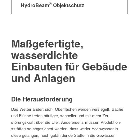
®
HydroBeam
Objektschutz
Maßgefertigte,
wasserdichte
Einbauten für Gebäude
und Anlagen
Die Herausforderung
Das Wet­ter ändert sich. Ober­flächen wer­den ver­siegelt. Bäche
und Flüsse treten häu­figer, schneller und mit mehr Zer­
störungskraft über die Ufer. Ander­er­seits müssen Pro­duk­tion­
sstät­ten so abgesichert wer­den, dass wed­er Hochwass­er in
diese gelan­gen, noch gefährdende Stoffe in die Gewäss­er