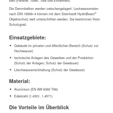
sein (Fen­ster, Türen, Tore und Einfahrten).
Die Damm­balken wer­den zwis­chen­ge­lagert. Leck­wasser­rat­en
®
nach DIN 19569–4 kön­nen mit dem Stein­hardt HydroBeam
Objek­tschutz weit unter­schrit­ten wer­den. Sie bes­tim­men Ihren
Schutzgrad.
Einsatzgebiete:
Gebäude im pri­vat­en und öffentlichen Bere­ich (Schutz vor
Hochwasser)
tech­nis­che Anla­gen des Gewerbes und der Pro­duk­tion
(Schutz der Anla­gen; Schutz der Gewässer)
Löschwasser­rück­hal­tung (Schutz der Gewässer)
Material:
Alu­mini­um (EN AW 6060 T66)
Edel­stahl (1.4301, 1.4571)
Die Vorteile im Überblick