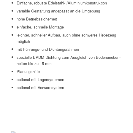
Ein­fache, robuste Edel­stahl- /Aluminiumkonstruktion
vari­able Gestal­tung angepasst an die Umgebung
hohe Betrieb­ssicher­heit
ein­fache, schnelle Montage
leichter, schneller Auf­bau, auch ohne schw­eres Hebezeug
möglich
mit Führungs- und Dichtungsrahmen
spezielle EPDM Dich­tung zum Aus­gle­ich von Bode­nuneben­
heit­en bis zu 15 mm
Pla­nung­shil­fe
option­al mit Lagersystemen
option­al mit Vorwarnsystem